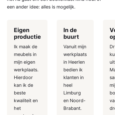
een ander idee: alles is mogelijk.
Eigen
In de
V
productie
buurt
o
Ik maak de
Vanuit mijn
D
meubels in
werkplaats
ku
mijn eigen
in Heerlen
ui
werkplaats.
bedien ik
M
Hierdoor
klanten in
sa
kan ik de
heel
mi
beste
Limburg
bo
kwaliteit en
en Noord-
va
het
Brabant.
dr