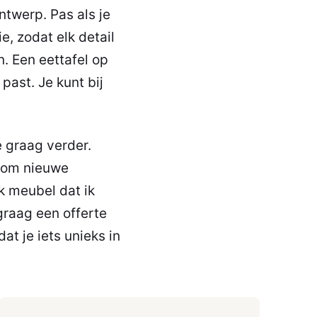
twerp. Pas als je
e, zodat elk detail
n. Een eettafel op
past. Je kunt bij
je graag verder.
n om nieuwe
k meubel dat ik
graag een offerte
at je iets unieks in