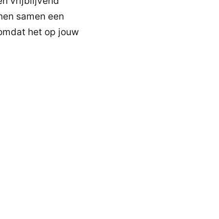
n vrijblijvend
nen samen een
 omdat het op jouw