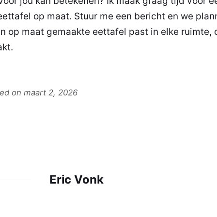
 voor jou kan betekenen? Ik maak graag tijd voor ee
eettafel op maat.
Stuur me een bericht
en we plan
n op maat gemaakte eettafel past in elke ruimte,
kt.
ted on maart 2, 2026
Eric Vonk