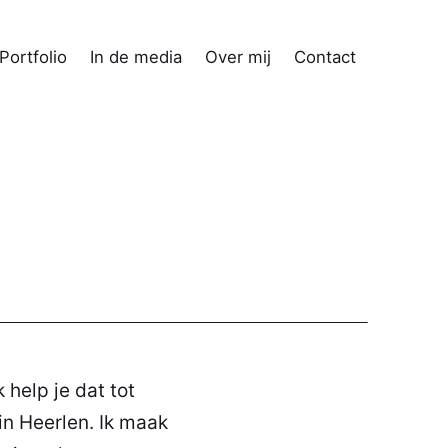
Portfolio
In de media
Over mij
Contact
 help je dat tot
n Heerlen
. Ik maak